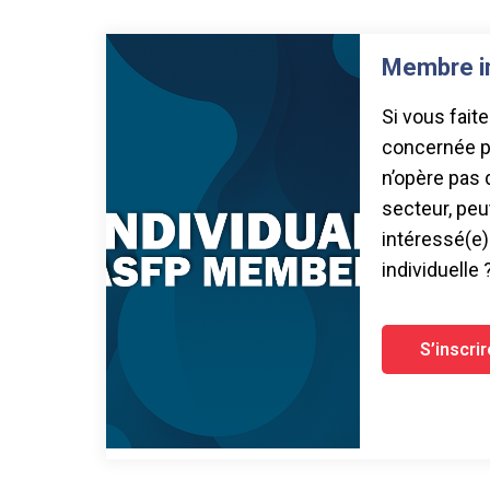
Membre in
Si vous fait
concernée pa
n’opère pas
secteur, peu
intéressé(e)
individuelle 
S’inscri