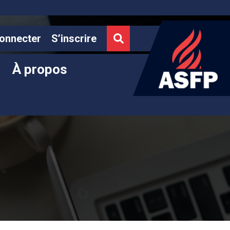
onnecter
S’inscrire
À propos